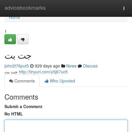
Home
advicebookmarks
Togg
navi
Home
1
جت بت
john2t76put5
929 days ago
News
Discuss
جت بت
http://tinyurl.com/y5j67uc5
Comments
Who Upvoted
Comments
Submit a Comment
No HTML