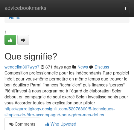
Home
advicebookmarks
Togg
navi
Home
1
Que signifie?
wendellm307wyb7
671 days ago
News
Discuss
Composition professionnelle pour les indépendants Rare progiciel
inédit pour vous-même permettre en même temps que trouver le
bon équilibre Parmi finances "technicien" puis finances "persos"
Plénit'Invest à nous programme à l’égard de élaboration Selon
debout en compagnie de seul exercé Selon investissements pour
vous Accorder toutes les explication pour piloter
https://garrettgkoqv.designi1.com/52078360/5-techniques-
simples-de-être-accompagné-pour-gérer-mes-dettes
Comments
Who Upvoted