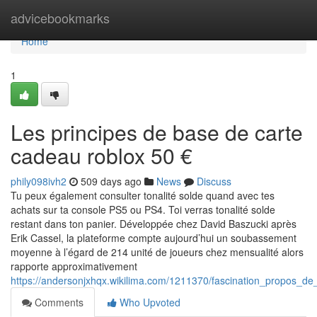
Home
advicebookmarks
Home
1
Les principes de base de carte
cadeau roblox 50 €
phily098ivh2
509 days ago
News
Discuss
Tu peux également consulter tonalité solde quand avec tes
achats sur ta console PS5 ou PS4. Toi verras tonalité solde
restant dans ton panier. Développée chez David Baszucki après
Erik Cassel, la plateforme compte aujourd’hui un soubassement
moyenne à l’égard de 214 unité de joueurs chez mensualité alors
rapporte approximativement
https://andersonjxhqx.wikilima.com/1211370/fascination_propos_de
Comments
Who Upvoted