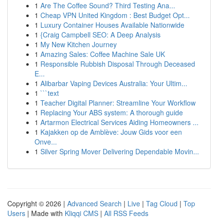
1
Are The Coffee Sound? Third Testing Ana...
1
Cheap VPN United Kingdom : Best Budget Opt...
1
Luxury Container Houses Available Nationwide
1
{Craig Campbell SEO: A Deep Analysis
1
My New Kitchen Journey
1
Amazing Sales: Coffee Machine Sale UK
1
Responsible Rubbish Disposal Through Deceased
E...
1
Alibarbar Vaping Devices Australia: Your Ultim...
1
```text
1
Teacher Digital Planner: Streamline Your Workflow
1
Replacing Your ABS system: A thorough guide
1
Artarmon Electrical Services Aiding Homeowners ...
1
Kajakken op de Amblève: Jouw Gids voor een
Onve...
1
Silver Spring Mover Delivering Dependable Movin...
Copyright © 2026 |
Advanced Search
|
Live
|
Tag Cloud
|
Top
Users
| Made with
Kliqqi CMS
|
All RSS Feeds