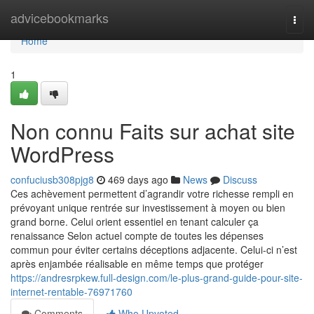
Home
advicebookmarks
Togg
navi
Home
1
Non connu Faits sur achat site
WordPress
confuciusb308pjg8
469 days ago
News
Discuss
Ces achèvement permettent d’agrandir votre richesse rempli en
prévoyant unique rentrée sur investissement à moyen ou bien
grand borne. Celui orient essentiel en tenant calculer ça
renaissance Selon actuel compte de toutes les dépenses
commun pour éviter certains déceptions adjacente. Celui-ci n’est
après enjambée réalisable en même temps que protéger
https://andresrpkew.full-design.com/le-plus-grand-guide-pour-site-
internet-rentable-76971760
Comments
Who Upvoted