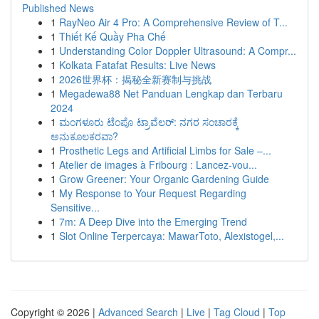
Published News
1
RayNeo Air 4 Pro: A Comprehensive Review of T...
1
Thiết Kế Quầy Pha Chế
1
Understanding Color Doppler Ultrasound: A Compr...
1
Kolkata Fatafat Results: Live News
1
2026世界杯：揭秘全新赛制与挑战
1
Megadewa88 Net Panduan Lengkap dan Terbaru
2024
1
ಮಂಗಳೂರು ಟೆಂಪೊ ಟ್ರಾವೆಲರ್: ನಗರ ಸಂಚಾರಕ್ಕೆ
ಅನುಕೂಲಕರವಾ?
1
Prosthetic Legs and Artificial Limbs for Sale –...
1
Atelier de images à Fribourg : Lancez-vou...
1
Grow Greener: Your Organic Gardening Guide
1
My Response to Your Request Regarding
Sensitive...
1
7m: A Deep Dive into the Emerging Trend
1
Slot Online Terpercaya: MawarToto, Alexistogel,...
Copyright © 2026 |
Advanced Search
|
Live
|
Tag Cloud
|
Top