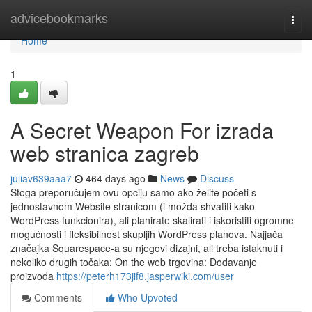
Home
advicebookmarks
Togg
navi
Home
1
A Secret Weapon For izrada
web stranica zagreb
juliav639aaa7
464 days ago
News
Discuss
Stoga preporučujem ovu opciju samo ako želite početi s
jednostavnom Website stranicom (i možda shvatiti kako
WordPress funkcionira), ali planirate skalirati i iskoristiti ogromne
mogućnosti i fleksibilnost skupljih WordPress planova. Najjača
značajka Squarespace-a su njegovi dizajni, ali treba istaknuti i
nekoliko drugih točaka: On the web trgovina: Dodavanje
proizvoda
https://peterh173jif8.jasperwiki.com/user
Comments
Who Upvoted