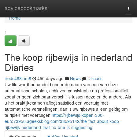
Home
advicebookmarks
Togg
navi
Home
1
The koop rijbewijs in nederland
Diaries
freds488lam8
450 days ago
News
Discuss
Uw file wordt behandeld onder de naam van een van deze
automatische scholen, achieved consistentie en professionaliteit
zodat er geen zichtbaar verschil is tussen deze en de andere. Als
u het praktijkexamen aflegt satisfied een voertuig met
automatische versnellingen, dan is uw rijbewijs alleen geldig om
te rijden met voertuigen
https://rijbewijs-kopen-300-
euro73950.ageeksblog.com/33595142/the-fact-about-koop-
rijbewijs-nederland-that-no-one-is-suggesting
Comments
Who Upvoted