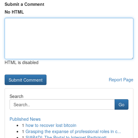
Submit a Comment
No HTML
HTML is disabled
Report Page
Search
Go
Published News
1
how to recover lost bitcoin
1
Grasping the expanse of professional roles in c...
1
SIAP4DI: The Portal to Internet Participati...