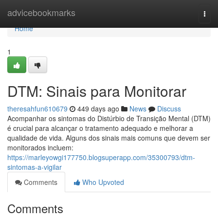
Home
advicebookmarks
Togg
navi
Home
1
DTM: Sinais para Monitorar
theresahfun610679
449 days ago
News
Discuss
Acompanhar os sintomas do Distúrbio de Transição Mental (DTM)
é crucial para alcançar o tratamento adequado e melhorar a
qualidade de vida. Alguns dos sinais mais comuns que devem ser
monitorados incluem:
https://marleyowgi177750.blogsuperapp.com/35300793/dtm-
sintomas-a-vigilar
Comments
Who Upvoted
Comments