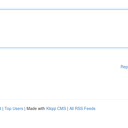
Rep
d
|
Top Users
| Made with
Kliqqi CMS
|
All RSS Feeds