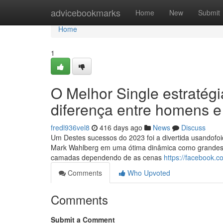
Home
advicebookmarks
Home
New
Submit
Home
1
O Melhor Single estratégia
diferença entre homens 
fredl936vel8
416 days ago
News
Discuss
Um Destes sucessos do 2023 foi a divertida usandofoid
Mark Wahlberg em uma ótima dinâmica como grandes a
camadas dependendo de as cenas
https://facebook.c
Comments
Who Upvoted
Comments
Submit a Comment