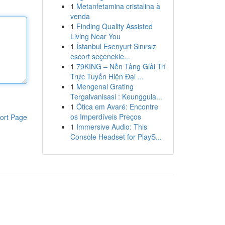
1
Metanfetamina cristalina à
venda
1
Finding Quality Assisted
Living Near You
1
İstanbul Esenyurt Sınırsız
escort seçenekle...
1
79KING – Nền Tảng Giải Trí
Trực Tuyến Hiện Đại ...
1
Mengenal Grating
Tergalvanisasi : Keunggula...
1
Ótica em Avaré: Encontre
os Imperdíveis Preços
ort Page
1
Immersive Audio: This
Console Headset for PlayS...