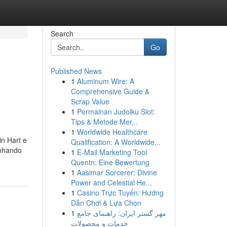
Search
Go
Published News
1
Aluminum Wire: A
Comprehensive Guide &
Scrap Value
1
Permainan Judolku Slot:
Tips & Metode Mer...
1
Worldwide Healthcare
in Hart e
Qualification: A Worldwide...
anhando
1
E-Mail Marketing Tool
Quentn: Eine Bewertung
1
Aasimar Sorcerer: Divine
Power and Celestial He...
1
Casino Trực Tuyến: Hướng
Dẫn Chơi & Lựa Chọn
1
مهر گستر ایران: راهنمای جامع
خدمات و محصولات