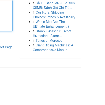
1
Cầu 3 Càng MN & Lô Xiên
XSMB: Đánh Giá Chi Tiế...
1
Our Rural Shipping
Choices: Prices & Availability
1
Whole Melt V6: The
Ultimate Enhancement ?
1
İstanbul Ataşehir Escort
Hizmetleri : Altern...
1
Tunes of Morocco
1
Giant Riding Machines: A
ort Page
Comprehensive Manual