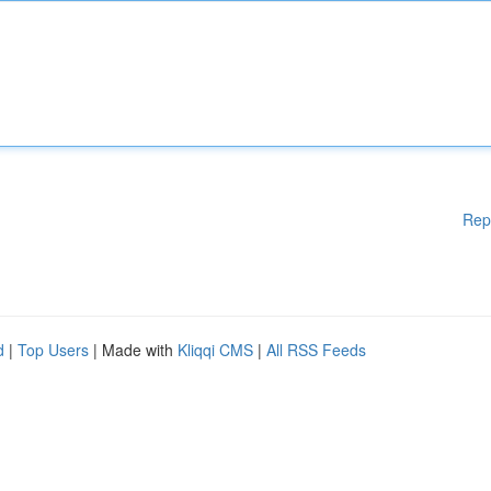
Rep
d
|
Top Users
| Made with
Kliqqi CMS
|
All RSS Feeds