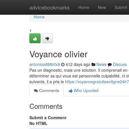
Home
advicebookmarks
Home
New
Submit
Home
1
Voyance olivier
antonioo888nfx9
412 days ago
News
Discuss
Pas un diagnostic, mais une solution. Il comprenait en de
déterminer sa qui vous est personnelle culpabilité, ni 
suivants, il a pris le
https://voyancegratuiteenligne24
Comments
Who Upvoted
Comments
Submit a Comment
No HTML