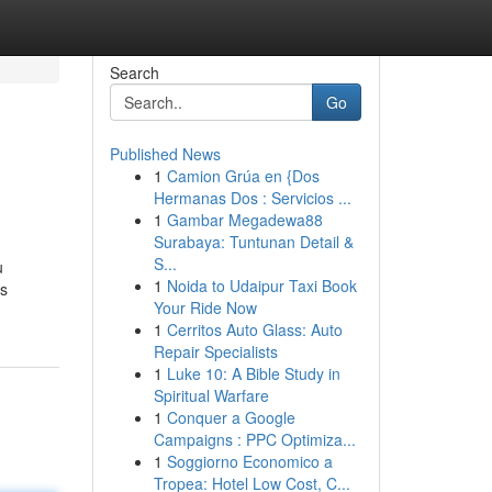
Search
Go
Published News
1
Camion Grúa en {Dos
Hermanas Dos : Servicios ...
1
Gambar Megadewa88
Surabaya: Tuntunan Detail &
S...
u
1
Noida to Udaipur Taxi Book
rs
Your Ride Now
1
Cerritos Auto Glass: Auto
Repair Specialists
1
Luke 10: A Bible Study in
Spiritual Warfare
1
Conquer a Google
Campaigns : PPC Optimiza...
1
Soggiorno Economico a
Tropea: Hotel Low Cost, C...