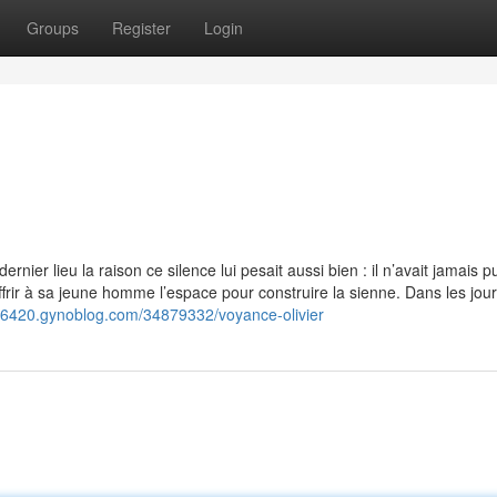
Groups
Register
Login
rnier lieu la raison ce silence lui pesait aussi bien : il n’avait jamais p
offrir à sa jeune homme l’espace pour construire la sienne. Dans les jou
h76420.gynoblog.com/34879332/voyance-olivier