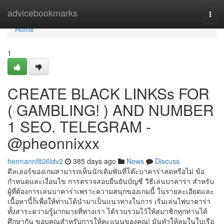
Home
advicebookmarks
Togg
navi
Home
1
CREATE BLACK LINKSs FOR
( GAMBLING! ) AND NUMBER
1 SEO. TELEGRAM -
@pheonnixxx
hermannf826ldv2
385 days ago
News
Discuss
ดีลเลอร์ของเกมสามารถเห็นนักเดิมพันที่โต๊ะบาคาร่าสดหรือไม่ ข้อ
กำหนดและเงื่อนไข การตรวจสอบยืนยันบัญชี วีธีเล่นบาคาร่า สำหรับ
ผู้ที่ต้องการเล่นบาคาร่าเพราะความสนุกของเกมนี้ ในรายละเอียดและ
เนื้อหานี้ก็เพื่อให้ท่านได้นำมาเป็นแนวทางในการ เริ่มเล่นไพ่บาคาร่า
ทั้งสาระความรู้มากมายที่ทางเรา ได้รวบรวมไว้ให้สมาชิกทุกท่านได้
ศึกษากัน ขอบคุณสำหรับการให้คะแนนของคุณ! มันทำให้ลมในใบเรือ