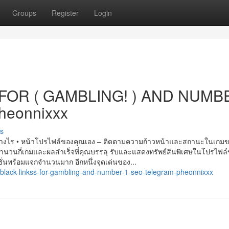
Groups
Register
Login
FOR ( GAMBLING! ) AND NUMB
heonnixxx
s
 • หน้า​โป​ร​ไฟล์ของ​คุณ​เอง – ติดตาม​ความ​ก้าวหน้า​และ​สถานะ​ใน​เกม​ข
ำนวน​กี่​เกม​และ​ผล​สำเร็จ​ที่​คุณ​บรรลุ รับ​และ​แสดง​ทรัพย์สิน​พิเศษ​ใน​โป​ร​ไฟล
 โปรโมชั่นพร้อมแจกจำนวนมาก อีกหนึ่งจุดเด่นของ...
black-linkss-for-gambling-and-number-1-seo-telegram-pheonnixxx