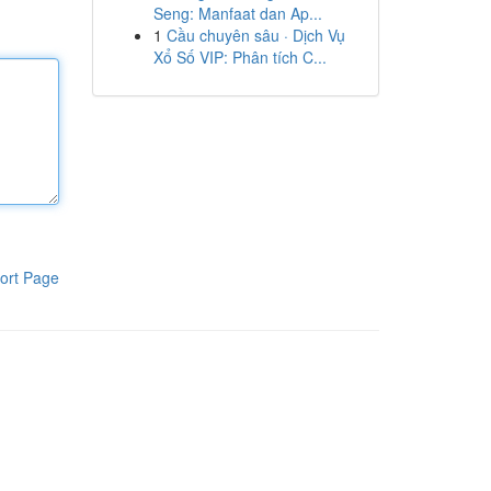
Seng: Manfaat dan Ap...
1
Cầu chuyên sâu · Dịch Vụ
Xổ Số VIP: Phân tích C...
ort Page