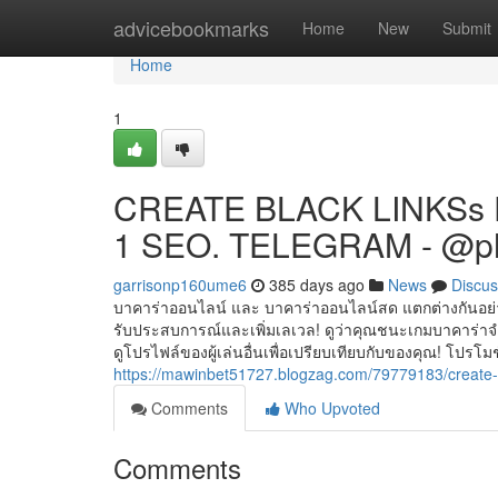
Home
advicebookmarks
Home
New
Submit
Home
1
CREATE BLACK LINKSs 
1 SEO. TELEGRAM - @p
garrisonp160ume6
385 days ago
News
Discus
บาคาร่าออนไลน์ และ บาคาร่าออนไลน์สด แตกต่างกันอย่างไร
รับ​ประสบการณ์​และ​เพิ่มเลเวล! ดู​ว่า​คุณ​ชนะ​เกม​บา​คา​ร่า​จ
ดู​โป​ร​ไฟล์ของ​ผู้​เล่น​อื่น​เพื่อ​เปรียบเทียบ​กับ​ของ​คุณ!
https://mawinbet51727.blogzag.com/79779183/create-
Comments
Who Upvoted
Comments