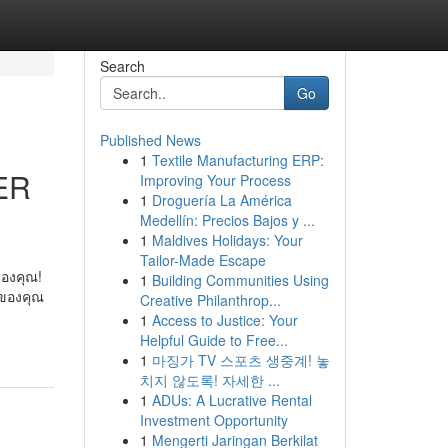
Search
Go
Published News
1
Textile Manufacturing ERP:
ER
Improving Your Process
1
Droguería La América
Medellín: Precios Bajos y ...
1
Maldives Holidays: Your
Tailor-Made Escape
อง​คุณ!
1
Building Communities Using
์ของ​คุณ
Creative Philanthrop...
1
Access to Justice: Your
Helpful Guide to Free...
1
마징가 TV 스포츠 생중계! 놓
치지 않도록! 자세한 ...
1
ADUs: A Lucrative Rental
Investment Opportunity
1
Mengerti Jaringan Berkilat