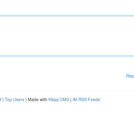
Rep
d
|
Top Users
| Made with
Kliqqi CMS
|
All RSS Feeds