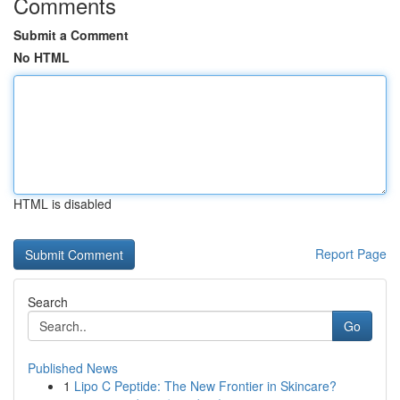
Comments
Submit a Comment
No HTML
HTML is disabled
Report Page
Search
Go
Published News
1
Lipo C Peptide: The New Frontier in Skincare?