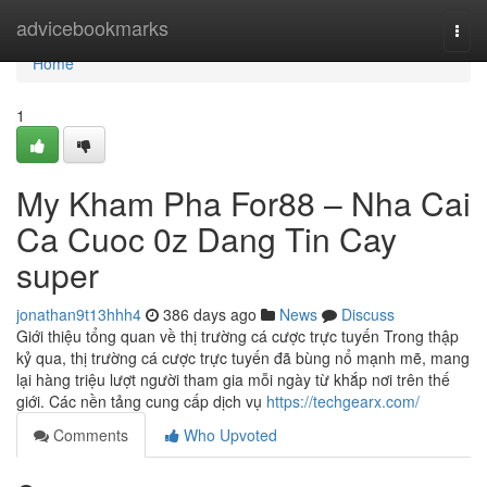
Home
advicebookmarks
Togg
navi
Home
1
My Kham Pha For88 – Nha Cai
Ca Cuoc 0z Dang Tin Cay
super
jonathan9t13hhh4
386 days ago
News
Discuss
Giới thiệu tổng quan về thị trường cá cược trực tuyến Trong thập
kỷ qua, thị trường cá cược trực tuyến đã bùng nổ mạnh mẽ, mang
lại hàng triệu lượt người tham gia mỗi ngày từ khắp nơi trên thế
giới. Các nền tảng cung cấp dịch vụ
https://techgearx.com/
Comments
Who Upvoted