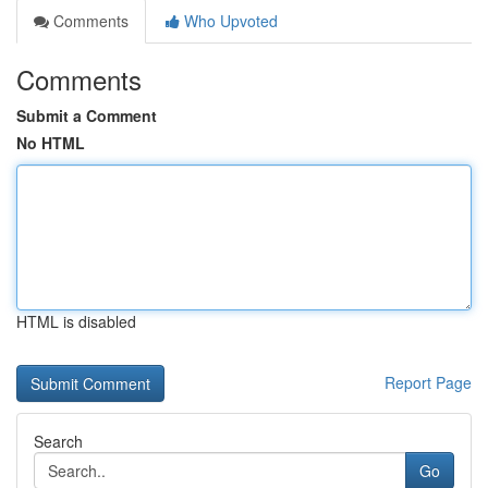
Comments
Who Upvoted
Comments
Submit a Comment
No HTML
HTML is disabled
Report Page
Search
Go