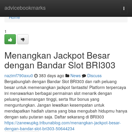
Home
advicebookmarks
Togg
navi
Home
1
Menangkan Jackpot Besar
dengan Bandar Slot BRI303
nazimf790axu0
383 days ago
News
Discuss
Bergabunglah dengan Bandar Slot BRI303 dan raih peluang
besar untuk memenangkan jackpot fantastis! Platform terpercaya
ini menawarkan berbagai permainan slot menarik dengan
peluang kemenangan tinggi, serta fitur bonus yang
menguntungkan. Jangan lewatkan kesempatan untuk
mendapatkan hadiah utama yang bisa mengubah hidupmu hanya
dengan satu putaran saja. Daftar sekarang di BRI303
https://zanewupkg.tribunablog.com/menangkan-jackpot-besar-
dengan-bandar-slot-bri303-50644234