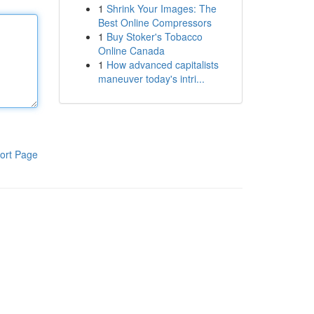
1
Shrink Your Images: The
Best Online Compressors
1
Buy Stoker's Tobacco
Online Canada
1
How advanced capitalists
maneuver today's intri...
ort Page