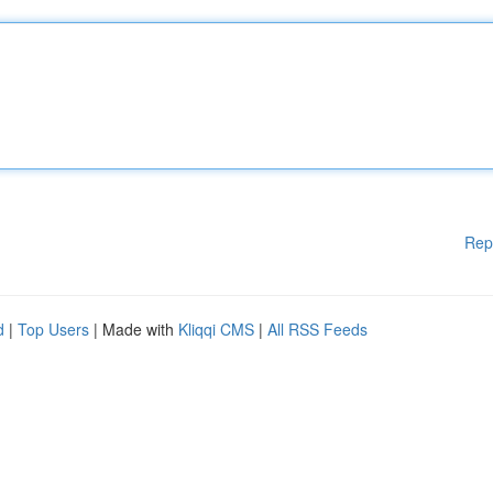
Rep
d
|
Top Users
| Made with
Kliqqi CMS
|
All RSS Feeds