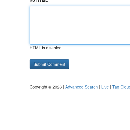
No HTML
HTML is disabled
Copyright © 2026 |
Advanced Search
|
Live
|
Tag Clou