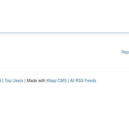
Rep
d
|
Top Users
| Made with
Kliqqi CMS
|
All RSS Feeds