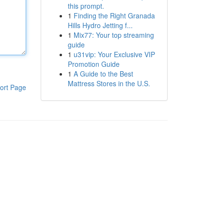
this prompt.
1
Finding the Right Granada
Hills Hydro Jetting f...
1
Mix77: Your top streaming
guide
1
u31vip: Your Exclusive VIP
Promotion Guide
1
A Guide to the Best
Mattress Stores in the U.S.
ort Page