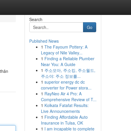
Search
Go
Published News
1
The Fayoum Pottery: A
Legacy of Nile Valley...
1
Finding a Reliable Plumber
Near You: A Guide
1
주소모아, 주소킹, 주소월드,
 thân
주소야: 주소 정보를...
1
superior energy dc dc
converter for Power stora...
1
RayNeo Air 4 Pro: A
Comprehensive Review of T...
1
Kolkata Fatafat Results:
Live Announcements
1
Finding Affordable Auto
Insurance in Tulsa, OK
1
I am incapable to complete