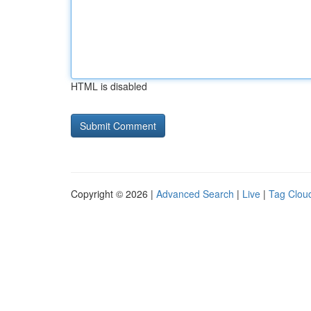
HTML is disabled
Copyright © 2026 |
Advanced Search
|
Live
|
Tag Clou