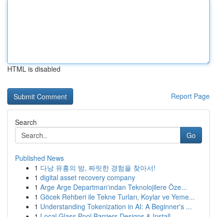
HTML is disabled
Report Page
Search
Go
Published News
1
다낭 유흥의 밤, 짜릿한 경험을 찾아서!
1
digital asset recovery company
1
Arge Arge Departman'ından Teknolojilere Öze...
1
Göcek Rehberi ile Tekne Turları, Koylar ve Yeme...
1
Understanding Tokenization in AI: A Beginner's ...
1
Local Glass Pool Barriers Designs & Install...