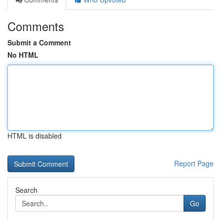
Comments
Submit a Comment
No HTML
HTML is disabled
Report Page
Search
Go