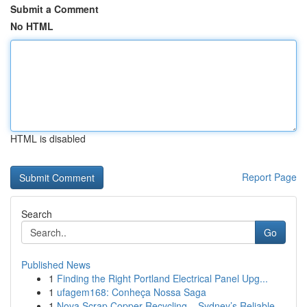
Submit a Comment
No HTML
HTML is disabled
Report Page
Search
Go
Published News
1
Finding the Right Portland Electrical Panel Upg...
1
ufagem168: Conheça Nossa Saga
1
Nova Scrap Copper Recycling – Sydney’s Reliable...