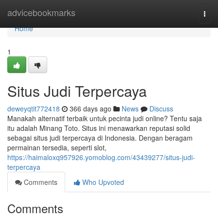
Home
advicebookmarks
Togg
navi
Home
1
Situs Judi Terpercaya
deweyqtit772418
366 days ago
News
Discuss
Manakah alternatif terbaik untuk pecinta judi online? Tentu saja
itu adalah Minang Toto. Situs ini menawarkan reputasi solid
sebagai situs judi terpercaya di Indonesia. Dengan beragam
permainan tersedia, seperti slot,
https://haimaloxq957926.yomoblog.com/43439277/situs-judi-
terpercaya
Comments
Who Upvoted
Comments