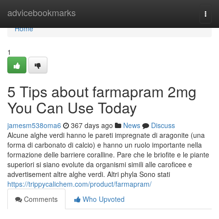
Home
advicebookmarks
Togg
navi
Home
1
5 Tips about farmapram 2mg
You Can Use Today
jamesm538oma6
367 days ago
News
Discuss
Alcune alghe verdi hanno le pareti impregnate di aragonite (una
forma di carbonato di calcio) e hanno un ruolo importante nella
formazione delle barriere coralline. Pare che le briofite e le piante
superiori si siano evolute da organismi simili alle caroficee e
advertisement altre alghe verdi. Altri phyla Sono stati
https://trippycalichem.com/product/farmapram/
Comments
Who Upvoted