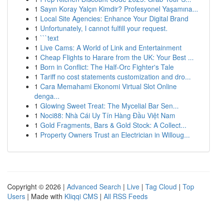
1
Sayın Koray Yalçın Kimdir? Profesyonel Yaşamına...
1
Local Site Agencies: Enhance Your Digital Brand
1
Unfortunately, I cannot fulfill your request.
1
```text
1
Live Cams: A World of Link and Entertainment
1
Cheap Flights to Harare from the UK: Your Best ...
1
Born in Conflict: The Half-Orc Fighter's Tale
1
Tariff no cost statements customization and dro...
1
Cara Memahami Ekonomi Virtual Slot Online
denga...
1
Glowing Sweet Treat: The Mycelial Bar Sen...
1
Noci88: Nhà Cái Uy Tín Hàng Đầu Việt Nam
1
Gold Fragments, Bars & Gold Stock: A Collect...
1
Property Owners Trust an Electrician in Willoug...
Copyright © 2026 |
Advanced Search
|
Live
|
Tag Cloud
|
Top
Users
| Made with
Kliqqi CMS
|
All RSS Feeds