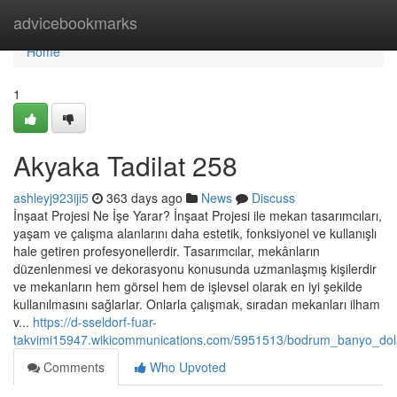
Home
advicebookmarks
Home
1
Akyaka Tadilat 258
ashleyj923iji5
363 days ago
News
Discuss
İnşaat Projesi Ne İşe Yarar? İnşaat Projesi ile mekan tasarımcıları,
yaşam ve çalışma alanlarını daha estetik, fonksiyonel ve kullanışlı
hale getiren profesyonellerdir. Tasarımcılar, mekânların
düzenlenmesi ve dekorasyonu konusunda uzmanlaşmış kişilerdir
ve mekanların hem görsel hem de işlevsel olarak en iyi şekilde
kullanılmasını sağlarlar. Onlarla çalışmak, sıradan mekanları ilham
v...
https://d-sseldorf-fuar-
takvimi15947.wikicommunications.com/5951513/bodrum_banyo_dol
Comments
Who Upvoted