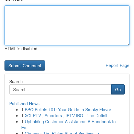
HTML is disabled
Report Page
Search
Go
Published News
1
BBQ Pellets 101: Your Guide to Smoky Flavor
1
XCI-PTV , Smarters , IPTV IBO : The Definit...
1
Upholding Customer Assistance: A Handbook to
Ex...
1
Chemyo: The Rising Star of Synthwave