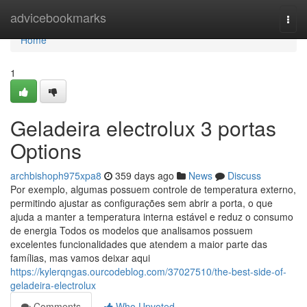
Home
advicebookmarks
Togg
navi
Home
1
Geladeira electrolux 3 portas
Options
archbishoph975xpa8
359 days ago
News
Discuss
Por exemplo, algumas possuem controle de temperatura externo,
permitindo ajustar as configurações sem abrir a porta, o que
ajuda a manter a temperatura interna estável e reduz o consumo
de energia Todos os modelos que analisamos possuem
excelentes funcionalidades que atendem a maior parte das
famílias, mas vamos deixar aqui
https://kylerqngas.ourcodeblog.com/37027510/the-best-side-of-
geladeira-electrolux
Comments
Who Upvoted