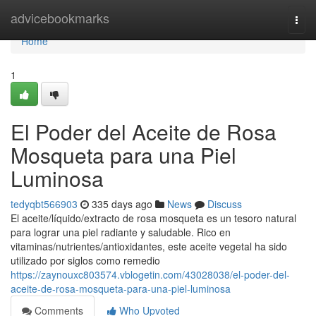
Home
advicebookmarks
Togg
navi
Home
1
El Poder del Aceite de Rosa
Mosqueta para una Piel
Luminosa
tedyqbt566903
335 days ago
News
Discuss
El aceite/líquido/extracto de rosa mosqueta es un tesoro natural
para lograr una piel radiante y saludable. Rico en
vitaminas/nutrientes/antioxidantes, este aceite vegetal ha sido
utilizado por siglos como remedio
https://zaynouxc803574.vblogetin.com/43028038/el-poder-del-
aceite-de-rosa-mosqueta-para-una-piel-luminosa
Comments
Who Upvoted