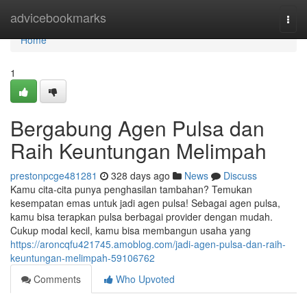
Home
advicebookmarks
Togg
navi
Home
1
Bergabung Agen Pulsa dan
Raih Keuntungan Melimpah
prestonpcge481281
328 days ago
News
Discuss
Kamu cita-cita punya penghasilan tambahan? Temukan
kesempatan emas untuk jadi agen pulsa! Sebagai agen pulsa,
kamu bisa terapkan pulsa berbagai provider dengan mudah.
Cukup modal kecil, kamu bisa membangun usaha yang
https://aroncqfu421745.amoblog.com/jadi-agen-pulsa-dan-raih-
keuntungan-melimpah-59106762
Comments
Who Upvoted