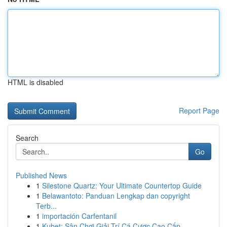
HTML is disabled
Report Page
Search
Go
Published News
1
Silestone Quartz: Your Ultimate Countertop Guide
1
Belawantoto: Panduan Lengkap dan copyright
Terb...
1
importación Carfentanil
1
Kubet: Sân Chơi Giải Trí Cá Cược Cao Cấp