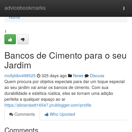
Home
advicebookmarks
Togg
navi
Home
1
Bancos de Cimento para o seu
Jardim
mollykibv498525
325 days ago
News
Discuss
Quem procura por objetos especiais para dar um toque especial
ao seu jardim vai amar os bancos de cimento. Com sua
durabilidade e estética rústica, eles se tornam uma adição
perfeita a qualquer espaço ao ar
https://alicianise816547.prublogger.com/profile
Comments
Who Upvoted
Comments