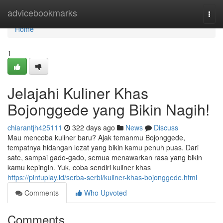
Home
advicebookmarks
Togg
navi
Home
1
Jelajahi Kuliner Khas
Bojonggede yang Bikin Nagih!
chiarantjh425111
322 days ago
News
Discuss
Mau mencoba kuliner baru? Ajak temanmu Bojonggede,
tempatnya hidangan lezat yang bikin kamu penuh puas. Dari
sate, sampai gado-gado, semua menawarkan rasa yang bikin
kamu kepingin. Yuk, coba sendiri kuliner khas
https://pintuplay.id/serba-serbi/kuliner-khas-bojonggede.html
Comments
Who Upvoted
Comments