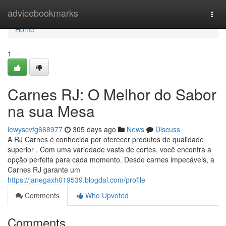
Home
advicebookmarks
Togg
navi
Home
1
Carnes RJ: O Melhor do Sabor
na sua Mesa
lewyscvfg668977
305 days ago
News
Discuss
A RJ Carnes é conhecida por oferecer produtos de qualidade
superior . Com uma variedade vasta de cortes, você encontra a
opção perfeita para cada momento. Desde carnes impecáveis, a
Carnes RJ garante um
https://janegaxh619539.blogdal.com/profile
Comments
Who Upvoted
Comments