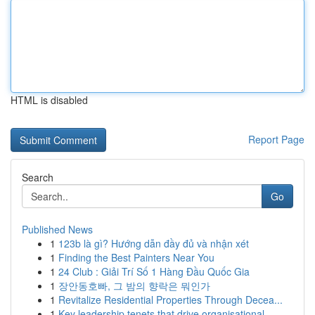
HTML is disabled
Report Page
Search
Go
Published News
1
123b là gì? Hướng dẫn đầy đủ và nhận xét
1
Finding the Best Painters Near You
1
24 Club : Giải Trí Số 1 Hàng Đầu Quốc Gia
1
장안동호빠, 그 밤의 향락은 뭐인가
1
Revitalize Residential Properties Through Decea...
1
Key leadership tenets that drive organisational...