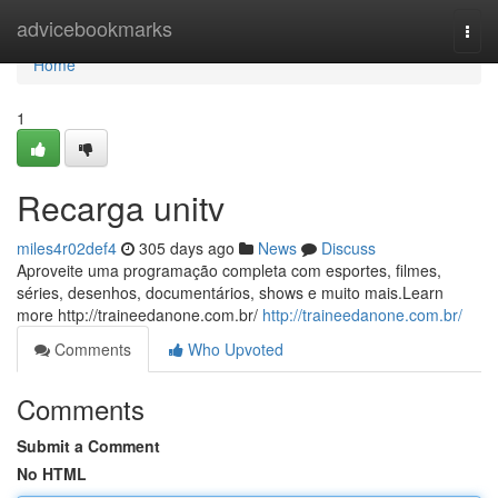
Home
advicebookmarks
Togg
navi
Home
1
Recarga unitv
miles4r02def4
305 days ago
News
Discuss
Aproveite uma programação completa com esportes, filmes,
séries, desenhos, documentários, shows e muito mais.Learn
more http://traineedanone.com.br/
http://traineedanone.com.br/
Comments
Who Upvoted
Comments
Submit a Comment
No HTML