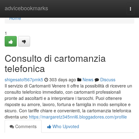
Home
advicebookmarks
Togg
navi
Home
1
Consulto di cartomanzia
telefonica
shigesatof567pmk5
303 days ago
News
Discuss
Il servizio di Cartomanti Venere ti offre la possibilità di ricevere un
consulto telefonico immediato, con cartomanti professionali
pronte ad ascoltarti e a interpretare i tarocchi. Puoi ottenere
risposte su amore, lavoro, fortuna e famiglia in modo semplice e
sicuro. Con tariffe chiare e convenienti, la cartomanzia telefonica
diventa uno
https://margaretz345nnl6.bloggadores.com/profile
Comments
Who Upvoted