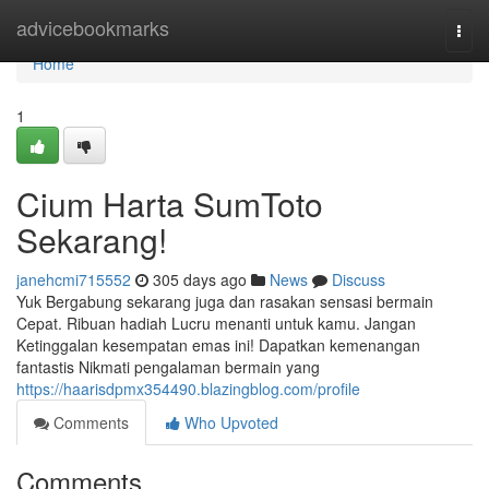
Home
advicebookmarks
Togg
navi
Home
1
Cium Harta SumToto
Sekarang!
janehcmi715552
305 days ago
News
Discuss
Yuk Bergabung sekarang juga dan rasakan sensasi bermain
Cepat. Ribuan hadiah Lucru menanti untuk kamu. Jangan
Ketinggalan kesempatan emas ini! Dapatkan kemenangan
fantastis Nikmati pengalaman bermain yang
https://haarisdpmx354490.blazingblog.com/profile
Comments
Who Upvoted
Comments