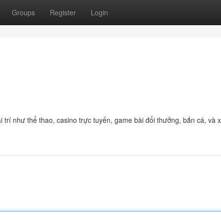
Groups
Register
Login
i trí như thể thao, casino trực tuyến, game bài đổi thưởng, bắn cá, và x