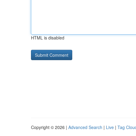
HTML is disabled
Copyright © 2026 |
Advanced Search
|
Live
|
Tag Clou