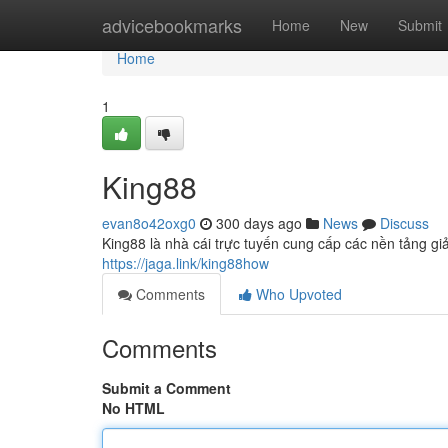
Home
advicebookmarks
Home
New
Submit
Home
1
King88
evan8o42oxg0
300 days ago
News
Discuss
King88 là nhà cái trực tuyến cung cấp các nền tảng giả
https://jaga.link/king88how
Comments
Who Upvoted
Comments
Submit a Comment
No HTML