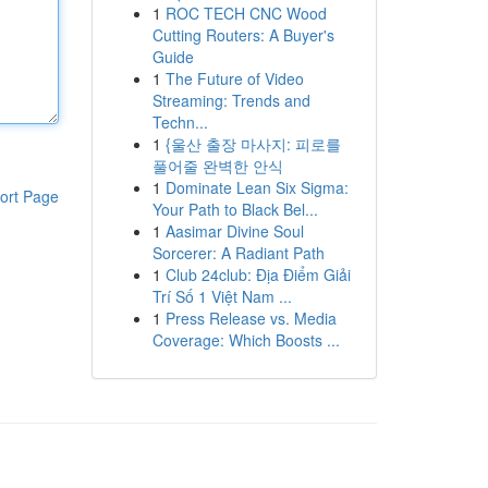
1
ROC TECH CNC Wood
Cutting Routers: A Buyer's
Guide
1
The Future of Video
Streaming: Trends and
Techn...
1
{울산 출장 마사지: 피로를
풀어줄 완벽한 안식
1
Dominate Lean Six Sigma:
ort Page
Your Path to Black Bel...
1
Aasimar Divine Soul
Sorcerer: A Radiant Path
1
Club 24club: Địa Điểm Giải
Trí Số 1 Việt Nam ...
1
Press Release vs. Media
Coverage: Which Boosts ...