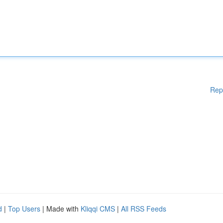
Rep
d
|
Top Users
| Made with
Kliqqi CMS
|
All RSS Feeds