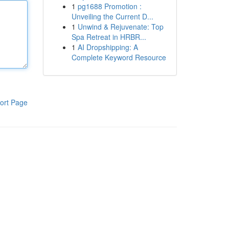
1
pg1688 Promotion :
Unveiling the Current D...
1
Unwind & Rejuvenate: Top
Spa Retreat in HRBR...
1
AI Dropshipping: A
Complete Keyword Resource
ort Page