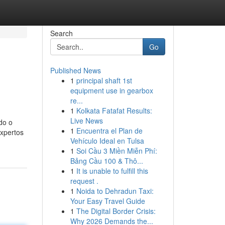
Search
Go
Published News
1
principal shaft 1st
equipment use in gearbox
re...
1
Kolkata Fatafat Results:
Live News
do o
1
Encuentra el Plan de
expertos
Vehículo Ideal en Tulsa
1
Soi Cầu 3 Miền Miễn Phí:
Bảng Cầu 100 & Thô...
1
It is unable to fulfill this
request .
1
Noida to Dehradun Taxi:
Your Easy Travel Guide
1
The Digital Border Crisis:
Why 2026 Demands the...