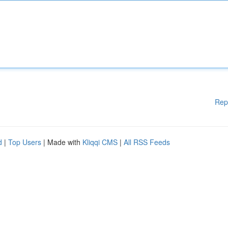
Rep
d
|
Top Users
| Made with
Kliqqi CMS
|
All RSS Feeds