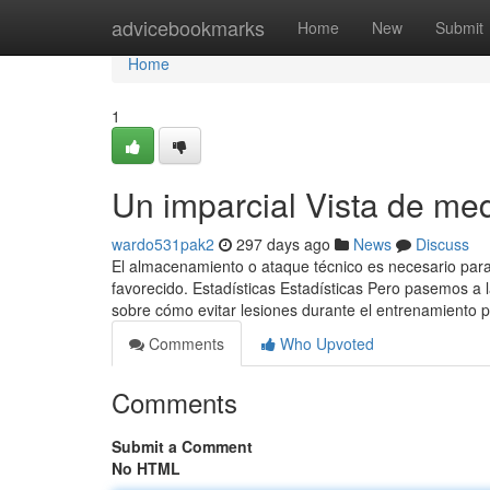
Home
advicebookmarks
Home
New
Submit
Home
1
Un imparcial Vista de me
wardo531pak2
297 days ago
News
Discuss
El almacenamiento o ataque técnico es necesario para l
favorecido. Estadísticas Estadísticas Pero pasemos 
sobre cómo evitar lesiones durante el entrenamiento 
Comments
Who Upvoted
Comments
Submit a Comment
No HTML