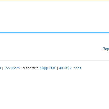
Rep
d
|
Top Users
| Made with
Kliqqi CMS
|
All RSS Feeds