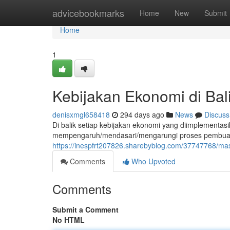
Home
advicebookmarks
Home
New
Submit
Home
1
Kebijakan Ekonomi di Bal
denisxmgl658418
294 days ago
News
Discuss
Di balik setiap kebijakan ekonomi yang diimplementasi
mempengaruh/mendasari/mengarungi proses pembuatan
https://inespfrt207826.sharebyblog.com/37747768/mas
Comments
Who Upvoted
Comments
Submit a Comment
No HTML