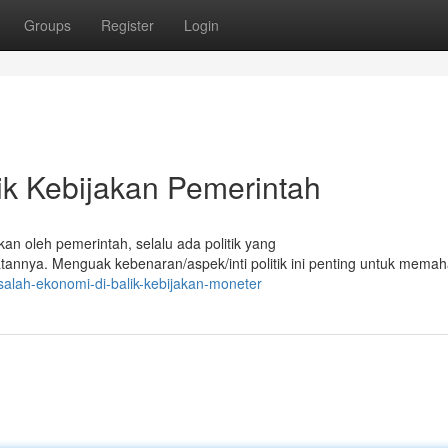
Groups
Register
Login
ik Kebijakan Pemerintah
kan oleh pemerintah, selalu ada politik yang
nya. Menguak kebenaran/aspek/inti politik ini penting untuk mema
alah-ekonomi-di-balik-kebijakan-moneter