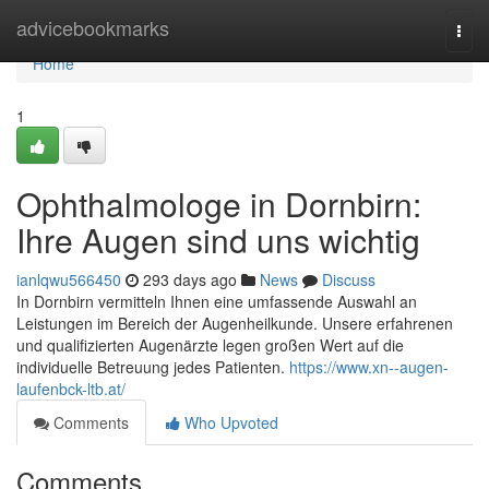
Home
advicebookmarks
Togg
navi
Home
1
Ophthalmologe in Dornbirn:
Ihre Augen sind uns wichtig
ianlqwu566450
293 days ago
News
Discuss
In Dornbirn vermitteln Ihnen eine umfassende Auswahl an
Leistungen im Bereich der Augenheilkunde. Unsere erfahrenen
und qualifizierten Augenärzte legen großen Wert auf die
individuelle Betreuung jedes Patienten.
https://www.xn--augen-
laufenbck-ltb.at/
Comments
Who Upvoted
Comments