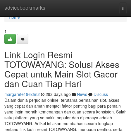
Home
advicebookmarks
Togg
navi
Home
1
Link Login Resmi
TOTOWAYANG: Solusi Akses
Cepat untuk Main Slot Gacor
dan Cuan Tiap Hari
margarete196xfm2
292 days ago
News
Discuss
Dalam dunia perjudian online, terutama permainan slot, akses
yang cepat dan aman menjadi faktor penting bagi para pemain
yang ingin meraih kemenangan dan cuan secara konsisten. Salah
satu platform yang semakin populer dan dipercaya adalah
TOTOWAYANG. Artikel ini akan membahas secara lengkap
tentang link login resmi TOTOWAYANG, mengapa penting, serta