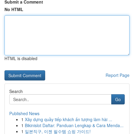
Submit a Comment
No HTML
HTML is disabled
Report Page
Search
Go
Published News
1
Xây dựng quầy tiếp khách ấn tượng làm hài ...
1
Bikinislot Daftar: Panduan Lengkap & Cara Menda...
1
일본직구, 이젠 필수템 쇼핑 가이드!