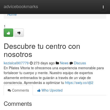
Home
advicebookmarks
Togg
navi
Home
1
Descubre tu centro con
nosotros
kezialcal907779
273 days ago
News
Discuss
En Pilates Vitoria te ofrecemos una experiencia memorable para
fortalecer tu cuerpo y mente. Nuestro equipo de expertos
altamente entrenados te guiarán a través de un viaje de
consciencia. Aprenderás a optimizar tu
https://swiy.co/djI2
Comments
Who Upvoted
Comments