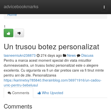
Home
advicebookmarks
Togg
navi
Home
1
Un trusou botez personalizat
tasneemiukn238873
274 days ago
News
Discuss
Pentru a marca acest moment special din viata micutilor
dumneavoastra, un trusou botez personalizat este o alegere
excelenta. Cu siguranta va fi un dar pretios care va fi tinut minte
pentru ani de zile. Personalizarea
https://karimetxy785840.therainblog.com/36971916/un-cadou-
unic-pentru-bebelusul
Comments
Who Upvoted
Comments