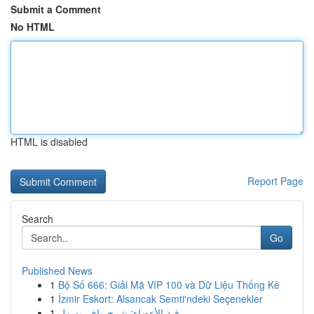
Submit a Comment
No HTML
HTML is disabled
Report Page
Search
Go
Published News
1
Bộ Số 666: Giải Mã VIP 100 và Dữ Liệu Thống Kê
1
İzmir Eskort: Alsancak Semti'ndeki Seçenekler
1
رقية الأعضاء: شرح وافٍ وسهل