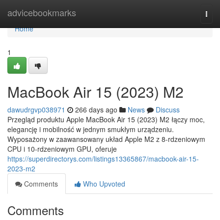
Home
advicebookmarks
Togg
navi
Home
1
MacBook Air 15 (2023) M2
dawudrgvp038971
266 days ago
News
Discuss
Przegląd produktu Apple MacBook Air 15 (2023) M2 łączy moc,
elegancję i mobilność w jednym smukłym urządzeniu.
Wyposażony w zaawansowany układ Apple M2 z 8-rdzeniowym
CPU i 10-rdzeniowym GPU, oferuje
https://superdirectorys.com/listings13365867/macbook-air-15-
2023-m2
Comments
Who Upvoted
Comments