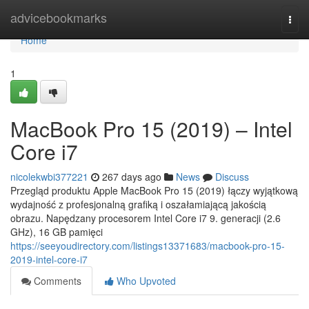
Home
advicebookmarks
Togg
navi
Home
1
MacBook Pro 15 (2019) – Intel
Core i7
nicolekwbi377221
267 days ago
News
Discuss
Przegląd produktu Apple MacBook Pro 15 (2019) łączy wyjątkową
wydajność z profesjonalną grafiką i oszałamiającą jakością
obrazu. Napędzany procesorem Intel Core i7 9. generacji (2.6
GHz), 16 GB pamięci
https://seeyoudirectory.com/listings13371683/macbook-pro-15-
2019-intel-core-i7
Comments
Who Upvoted