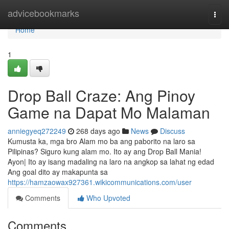
Home
advicebookmarks
Togg
navi
Home
1
Drop Ball Craze: Ang Pinoy
Game na Dapat Mo Malaman
anniegyeq272249
268 days ago
News
Discuss
Kumusta ka, mga bro Alam mo ba ang paborito na laro sa
Pilipinas? Siguro kung alam mo. Ito ay ang Drop Ball Mania!
Ayon| Ito ay isang madaling na laro na angkop sa lahat ng edad
Ang goal dito ay makapunta sa
https://hamzaowax927361.wikicommunications.com/user
Comments
Who Upvoted
Comments