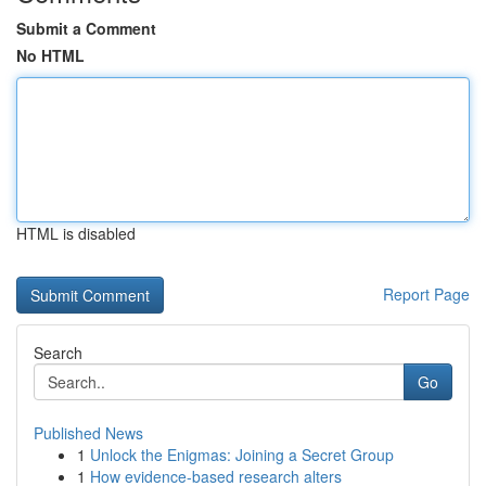
Submit a Comment
No HTML
HTML is disabled
Report Page
Search
Go
Published News
1
Unlock the Enigmas: Joining a Secret Group
1
How evidence-based research alters