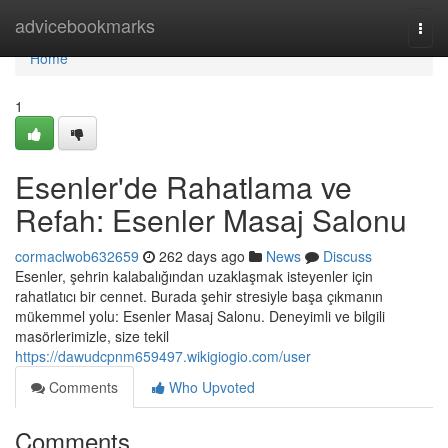
Home
advicebookmarks
Togg
navi
Home
1
Esenler'de Rahatlama ve
Refah: Esenler Masaj Salonu
cormaclwob632659
262 days ago
News
Discuss
Esenler, şehrin kalabalığından uzaklaşmak isteyenler için
rahatlatıcı bir cennet. Burada şehir stresiyle başa çıkmanın
mükemmel yolu: Esenler Masaj Salonu. Deneyimli ve bilgili
masörlerimizle, size tekil
https://dawudcpnm659497.wikigiogio.com/user
Comments
Who Upvoted
Comments