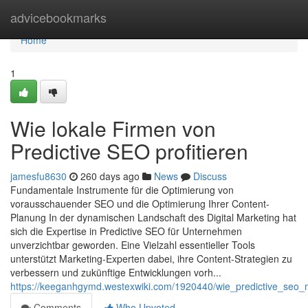
Home
advicebookmarks
Home
1
Wie lokale Firmen von
Predictive SEO profitieren
jamesfu8630
260 days ago
News
Discuss
Fundamentale Instrumente für die Optimierung von
vorausschauender SEO und die Optimierung Ihrer Content-
Planung In der dynamischen Landschaft des Digital Marketing hat
sich die Expertise in Predictive SEO für Unternehmen
unverzichtbar geworden. Eine Vielzahl essentieller Tools
unterstützt Marketing-Experten dabei, ihre Content-Strategien zu
verbessern und zukünftige Entwicklungen vorh...
https://keeganhgymd.westexwiki.com/1920440/wie_predictive_seo_m
Comments
Who Upvoted