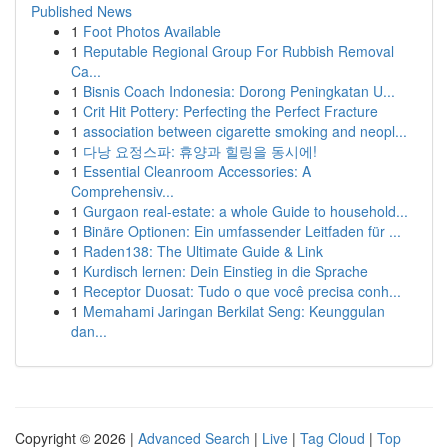
Published News
1
Foot Photos Available
1
Reputable Regional Group For Rubbish Removal
Ca...
1
Bisnis Coach Indonesia: Dorong Peningkatan U...
1
Crit Hit Pottery: Perfecting the Perfect Fracture
1
association between cigarette smoking and neopl...
1
다낭 요정스파: 휴양과 힐링을 동시에!
1
Essential Cleanroom Accessories: A
Comprehensiv...
1
Gurgaon real-estate: a whole Guide to household...
1
Binäre Optionen: Ein umfassender Leitfaden für ...
1
Raden138: The Ultimate Guide & Link
1
Kurdisch lernen: Dein Einstieg in die Sprache
1
Receptor Duosat: Tudo o que você precisa conh...
1
Memahami Jaringan Berkilat Seng: Keunggulan
dan...
Copyright © 2026 |
Advanced Search
|
Live
|
Tag Cloud
|
Top