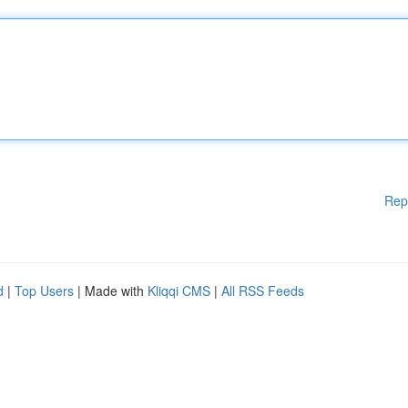
Rep
d
|
Top Users
| Made with
Kliqqi CMS
|
All RSS Feeds