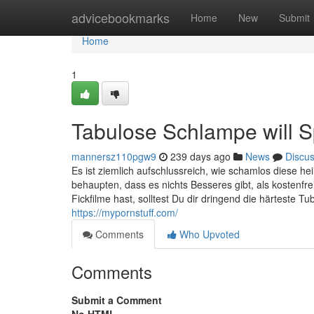
Home
advicebookmarks
Home
New
Submit
Home
1
Tabulose Schlampe will S
mannersz110pgw9
239 days ago
News
Discu
Es ist ziemlich aufschlussreich, wie schamlos diese
behaupten, dass es nichts Besseres gibt, als kostenfr
Fickfilme hast, solltest Du dir dringend die härtest
https://mypornstuff.com/
Comments
Who Upvoted
Comments
Submit a Comment