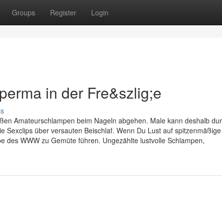
Groups
Register
Login
perma in der Fre&szlig;e
ss
 heißen Amateurschlampen beim Nageln abgehen. Male kann deshalb du
eie Sexclips über versauten Beischlaf. Wenn Du Lust auf spitzenmäßige
e Tube des WWW zu Gemüte führen. Ungezählte lustvolle Schlampen,