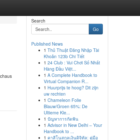
Search
Go
Published News
1
Thủ Thuật Đăng Nhập Tài
Khoản 123b Chi Tiết
1
24 Club : Vui Chơi Số Nhất
Hàng Đầu Việt...
1
A Complete Handbook to
rchaus
Virtual Companion R...
1
Huurprijs te hoog? Dit zijn
uw rechten
1
Chameleon Folie
Blauw/Groen 65%: De
Ultieme Kle...
1
ปัญหาการกัดฟัน
1
Advisor in New Delhi – Your
Handbook to ...
1
คาสิโนสกุลเงินดิจิทัล: คู่มือ