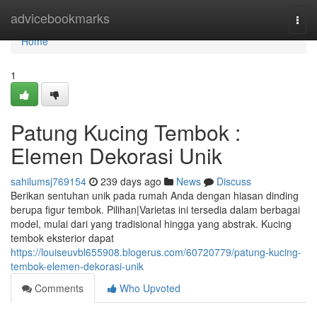
Home
advicebookmarks
Togg
navi
Home
1
Patung Kucing Tembok :
Elemen Dekorasi Unik
sahilumsj769154
239 days ago
News
Discuss
Berikan sentuhan unik pada rumah Anda dengan hiasan dinding
berupa figur tembok. Pilihan|Varietas ini tersedia dalam berbagai
model, mulai dari yang tradisional hingga yang abstrak. Kucing
tembok eksterior dapat
https://louiseuvbl655908.blogerus.com/60720779/patung-kucing-
tembok-elemen-dekorasi-unik
Comments
Who Upvoted