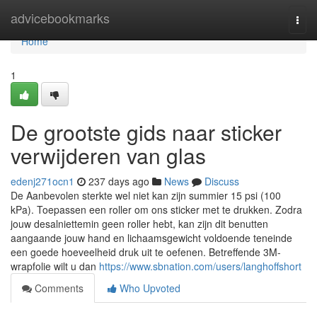
Home
advicebookmarks
Togg
navi
Home
1
De grootste gids naar sticker
verwijderen van glas
edenj271ocn1
237 days ago
News
Discuss
De Aanbevolen sterkte wel niet kan zijn summier 15 psi (100
kPa). Toepassen een roller om ons sticker met te drukken. Zodra
jouw desalniettemin geen roller hebt, kan zijn dit benutten
aangaande jouw hand en lichaamsgewicht voldoende teneinde
een goede hoeveelheid druk uit te oefenen. Betreffende 3M-
wrapfolie wilt u dan
https://www.sbnation.com/users/langhoffshort
Comments
Who Upvoted