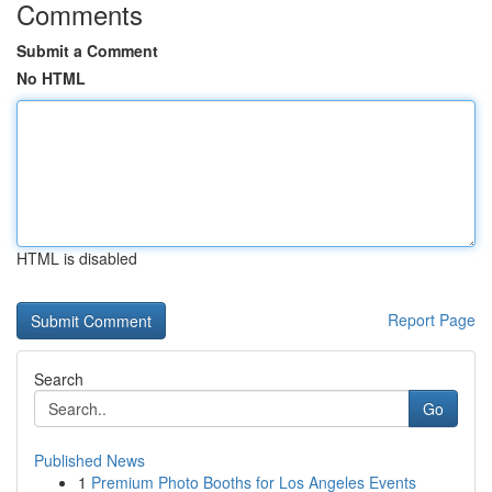
Comments
Submit a Comment
No HTML
HTML is disabled
Report Page
Search
Go
Published News
1
Premium Photo Booths for Los Angeles Events