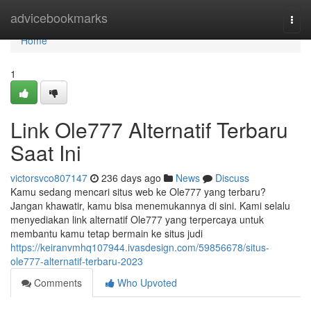
Home
advicebookmarks
Togg
navi
Home
1
Link Ole777 Alternatif Terbaru
Saat Ini
victorsvco807147
236 days ago
News
Discuss
Kamu sedang mencari situs web ke Ole777 yang terbaru?
Jangan khawatir, kamu bisa menemukannya di sini. Kami selalu
menyediakan link alternatif Ole777 yang terpercaya untuk
membantu kamu tetap bermain ke situs judi
https://keiranvmhq107944.ivasdesign.com/59856678/situs-
ole777-alternatif-terbaru-2023
Comments
Who Upvoted