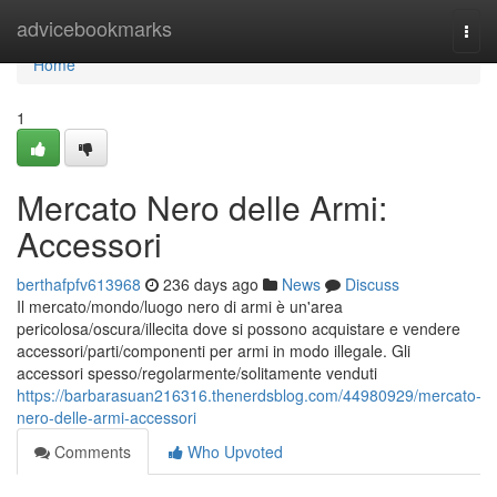
Home
advicebookmarks
Togg
navi
Home
1
Mercato Nero delle Armi:
Accessori
berthafpfv613968
236 days ago
News
Discuss
Il mercato/mondo/luogo nero di armi è un'area
pericolosa/oscura/illecita dove si possono acquistare e vendere
accessori/parti/componenti per armi in modo illegale. Gli
accessori spesso/regolarmente/solitamente venduti
https://barbarasuan216316.thenerdsblog.com/44980929/mercato-
nero-delle-armi-accessori
Comments
Who Upvoted