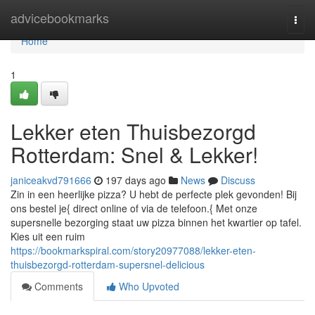
Home
advicebookmarks
Togg
navi
Home
1
Lekker eten Thuisbezorgd
Rotterdam: Snel & Lekker!
janiceakvd791666
197 days ago
News
Discuss
Zin in een heerlijke pizza? U hebt de perfecte plek gevonden! Bij
ons bestel je{ direct online of via de telefoon.{ Met onze
supersnelle bezorging staat uw pizza binnen het kwartier op tafel.
Kies uit een ruim
https://bookmarkspiral.com/story20977088/lekker-eten-
thuisbezorgd-rotterdam-supersnel-delicious
Comments
Who Upvoted